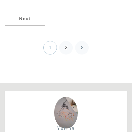
Next
1
2
次
へ
Yurina