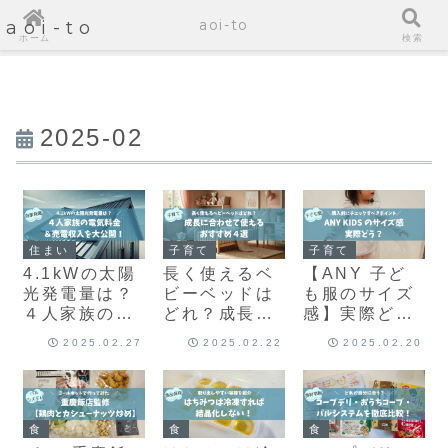
aoi-to
aoi-to
ホーム
検索
2025-02
住まい
子育て
子育て
4.1kWの太陽
長く使えるベ
【ANY 子ど
光発電量は？
ビーベッドは
も服のサイズ
４人家族の電
どれ？成長に
感】実際ど
気料金＆売電
合わせて使え
う？購入前に
2025.02.27
2025.02.22
2025.02.20
収入を大公
るおすすめ4
チェックすべ
開！
選
きポイント！
食
食
食