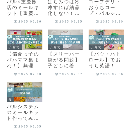
パル×重慶飯
はちみつは冷
コープデリ・
店のミールキ
凍すれば結晶
おうちコー
ット【重慶飯
化しない！取
プ・パルシス
店監修・鶏肉
り出しやすい
テムを徹底比
2025.02.16
2025.02.15
2025.02.10
とカシューナ
容器を紹介
較！どれが自
ッツ炒め
分に合う？
子育て
子育て
子育て
【偏食っ子の
【スリーパー
【パウ・パト
パパママ集ま
嫌がる問題】
ロール】でお
れ！】無理な
子どもに着せ
うち英語！楽
く栄養を補え
るコツと代用
しく英語を身
2025.02.08
2025.02.07
2025.02.06
るサプリ・食
品
につける方法
品の選び方と
おすすめ商品
食
パルシステム
のミールキッ
ト作ってみ
た！【ほうと
2025.02.05
う鍋】