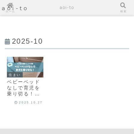
aoi-to
aoi-to
ホーム
検索
2025-10
住まい
ベビーベッド
なしで育児を
乗り切る！わ
が家の寝室づ
2025.10.27
くりの記録