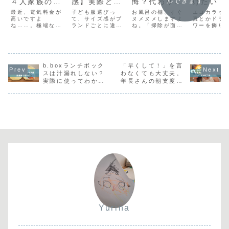
４人家族の電
感】実際ど
悔？代わりに
けたい！
ルできます
気料金＆売電
う？購入前に
購入したバス
穴は開け
最近、電気料金が
子ども服選びっ
お風呂の棚、すぐ
エコカラッ
収入を大公
高いですよ
チェックすべ
て、サイズ感がブ
ケット
ヌメヌメしますよ
ないあな
真とかドラ
ね……。極端な例
ランドごとに違う
ね。「掃除が面倒
ワーを飾り
開！
きポイント！
【3M コ
だと思いますが、
から迷いますよ
で、放置していた
でも、どう
ドフック
ニュースで「オー
ね。特にネットで
らカビが生えてき
いいか……
ル電化で月12万
買うときは、「思
てしまっ
んでいる方
円」というご家庭
ったより小さかっ
た……。」という
のではない
を見ました。我が
た！」「ぶかぶか
方もいらっしゃる
うか？筆者
家では、電気料金
b.boxランチボック
で着せられな
「早くして！」を言
のではないでしょ
1人！今回
の高騰と停電に備
い！」なんてこと
うか。筆者宅のお
「穴を開け
スは汁漏れしない？
わなくても大丈夫。
えて、太陽光発電
も。今回は、ANY
風呂には、棚があ
ちょっと…
実際に使ってわかっ
年長さんの朝支度が
を導入してます。
KIDS（エニィキ
りません！代わり
いう方向け
たメリット・デメリ
進む3つの工夫
ネットで調べると
ッズ）のサイズ感
にどこにボトル類
際に筆者が
ット
「○○kWのパネル
について、実際の
を置いているの
大満足だっ
なら年間××kWh
口コミや体験をも
か、ご紹介しま
テムをご紹
発...
と...
す。お風呂の...
す...
Yurina