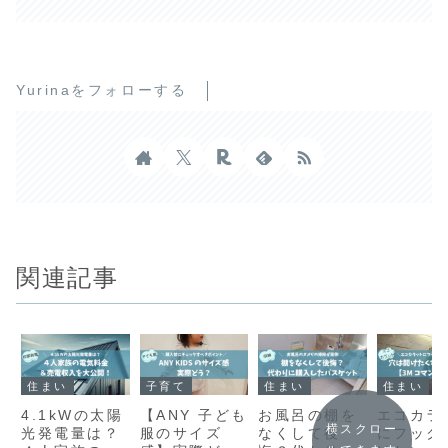
Yurinaをフォローする
関連記事
住まい
子育て
住まい
住まい
4.1kWの太陽
【ANY 子ども
お風呂の棚を
エコカラ
横スクロー
光発電量は？
服のサイズ
なくして後
にフック