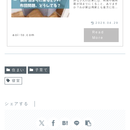
みなさんのお家には、両親や義両
親が泊まりにくること、あります
か？わが家は両家とも遠方に住ん
でいるため、ありがたいことに、
毎月のように誰かが泊まりに来て
くれます。でも、毎月来るからと
いってベッドを用意す...
2026.04.29
aoi-to.com
住まい
子育て
寝室
シェアする