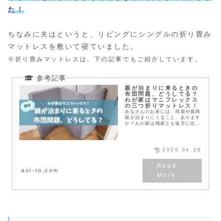
た！
ちなみに夫はというと、リビングにシングルの折り畳み
マットレスを敷いて寝ていました。
※折り畳みマットレスは
、
下の記事でもご紹介しています。
親が泊まりに来るときの
布団問題、どうしてる？
わが家はマニフレックス
の三つ折りマットレス！
みなさんのお家には、両親や義両
親が泊まりにくること、あります
か？わが家は両家とも遠方に住ん
でいるため、ありがたいことに、
毎月のように誰かが泊まりに来て
くれます。でも、毎月来るからと
いってベッドを用意す...
2026.04.29
aoi-to.com