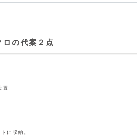
クロの代案２点
設置
ットに収納。