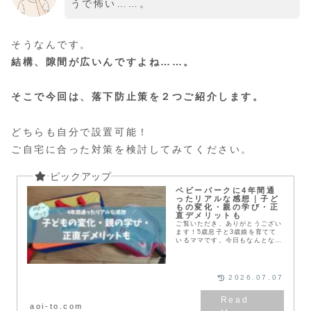
うで怖い……。
そうなんです。
結構、隙間が広いんですよね……。
そこで今回は、落下防止策を２つご紹介します。
どちらも自分で設置可能！
ご自宅に合った対策を検討してみてください。
ベビーパークに4年間通
ったリアルな感想｜子ど
もの変化・親の学び・正
直デメリットも
ご覧いただき、ありがとうござい
ます！5歳息子と3歳娘を育てて
いるママです。今日もなんとなく
1日が終わったまだ歩けないか
ら、遊びに行くところが限られて
いるどうやって遊んでいいかわか
らないちょっと違う日常...
2026.07.07
aoi-to.com