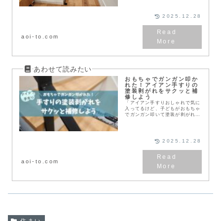
ベビーゲートを固定するの？」と
悩みますよね。わが家もアイアン
手すりのある階段で、...
2025.12.28
aoi-to.com
おもちゃでガンガン叩か
れた！アイアン手すりの
塗装剥がれをサクッと補
修しよう
「アイアン手すりおしゃれで気に
入ってるけど、子どもがおもちゃ
でガンガン叩いて塗装が剥がれち
ゃった！」これ、我が家のリアル
な悩みです。トミカで叩かれて、
所々剥がれてしまいました……。
本格的に塗装するとな...
2025.12.28
aoi-to.com
住まい