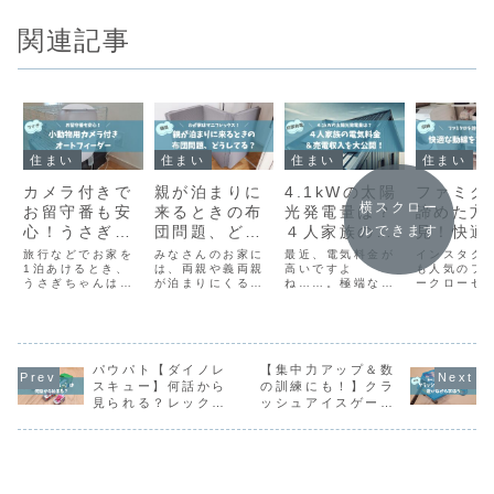
関連記事
住まい
住まい
住まい
住まい
カメラ付きで
親が泊まりに
4.1kWの太陽
ファミク
横スクロー
お留守番も安
来るときの布
光発電量は？
諦めた方
心！うさぎの
団問題、どう
４人家族の電
見！快適
ルできます
オートフィー
してる？わが
気料金＆売電
線を実現
旅行などでお家を
みなさんのお家に
最近、電気料金が
インスタグ
ダー
1泊あけるとき、
家はマニフレ
は、両親や義両親
収入を大公
高いですよ
方法
も人気のフ
うさぎちゃんはど
が泊まりにくるこ
ね……。極端な例
ークローゼ
ックスの三つ
開！
うしていますか？
と、ありますか？
だと思いますが、
家事動線が
折りマットレ
うさぎ用のペット
わが家は両家とも
ニュースで「オー
るので、採
ホテルに預けた
遠方に住んでいる
ル電化で月12万
討されてい
ス！
り、家族にお世話
ため、ありがたい
円」というご家庭
多いと思い
を頼むのが理想的
ことに、毎月のよ
を見ました。我が
しかし、実
だと思います。近
パウパト【ダイノレ
うに誰かが泊まり
【集中力アップ＆数
家では、電気料金
取り決めを
くにペットホテル
に来てくれます。
の高騰と停電に備
いくと……
スキュー】何話から
の訓練にも！】クラ
や頼める人がいな
でも、毎月来るか
えて、太陽光発電
坪数ではフ
見られる？レックス
ッシュアイスゲーム
い……。この場
らといってベッド
を導入してます。
ロを作るス
も初登場
で遊びながら学ぼう
合、うさぎちゃん
を用意するのは、
ネットで調べると
がない！諦
にお留守番しても
現実的じゃないで
「○○kWのパネル
かないかも
らうしかないこと
すよね。筆者か
なら年間××kWh
このように
もあ...
と...
発...
み...