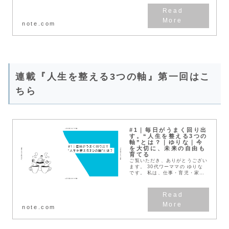
考え方を模索しています。 はじ
めてなので、自己紹介させてくだ
さい。 無理をし...
note.com
連載『人生を整える3つの軸』第一回はこ
ちら
#1｜毎日がうまく回り出
す。“人生を整える3つの
軸”とは？｜ゆりな｜今
を大切に、未来の自由も
育てる
ご覧いただき、ありがとうござい
ます。 30代ワーママの ゆりな
です。 私は、仕事・育児・家事
を毎日こなす中で、「もっと無理
なく、自分らしく生きていきた
い」と強く願うようになりまし
た。 そんな思いから...
note.com