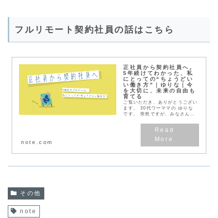
フルリモート契約社員の話はこちら
正社員から契約社員へ。
5年続けてわかった、私
にとっての“ちょうどい
い働き方”｜ゆりな｜今
を大切に、未来の自由も
育てる
ご覧いただき、ありがとうござい
ます。 30代ワーママの ゆりな
です。 突然ですが、みなさんは
「契約社員」と聞いて、どんなイ
メージを持っていますか？ 契約
更新の保証がなさそう キャリア
アップの機会が少...
note.com
その他
note